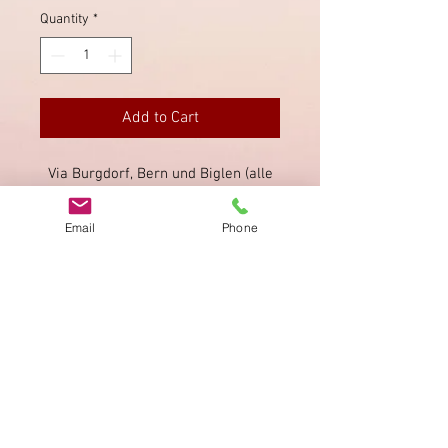
Quantity
*
Add to Cart
Via Burgdorf, Bern und Biglen (alle
rückseitig), in Schlosswyl deutlich
gestempelt.
Email
Phone
Imprint
Privacy Policy
AGB
Bewertung
auf google!
© 2025 kimmelstiftung.ch