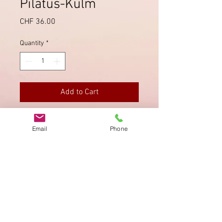
Pilatus-Kulm
Price
CHF 36.00
Quantity
*
Add to Cart
Am 7.7.1901 von Alpnach Stad nach
Email
Phone
Thalwil.
Imprint
Privacy Policy
AGB
Bewertung
auf google!