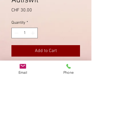
Adliswil
Price
CHF 30.00
Quantity
*
Add to Cart
Ansichtskarte der Katholischen
Email
Phone
Kirche in Adliswil.
Imprint
Privacy Policy
AGB
Bewertung
auf google!