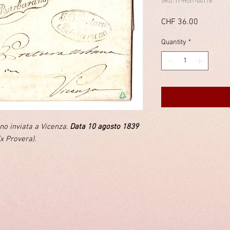
SKU: IT-HIST-00118
Price
CHF 36.00
Quantity
*
no inviata a Vicenza.
Data 10 agosto 1839
Ex Provera).
immelstiftung.c