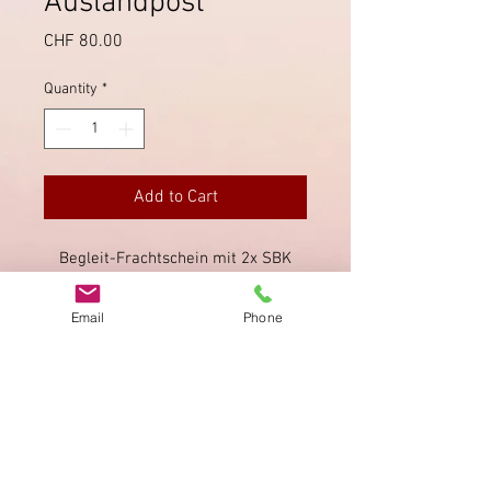
Auslandpost
Price
CHF 80.00
Quantity
*
Add to Cart
Begleit-Frachtschein mit 2x SBK
115 Frankatur und verschiedenen
Stempeln vorderseitig, unter
Email
Phone
anderem von Chiavenna.
Imprint
Privacy Policy
AGB
Bewertung
auf google!