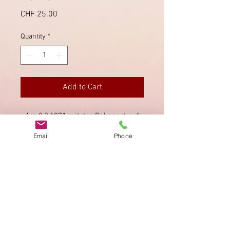
Price
CHF 25.00
Quantity
*
Add to Cart
Am 8.3.1871 mit der Bahnpost auf
der Strecke Bern - Romanshorn
Email
Phone
berfördert.
Imprint
Privacy Policy
AGB
Bewertung
auf google!