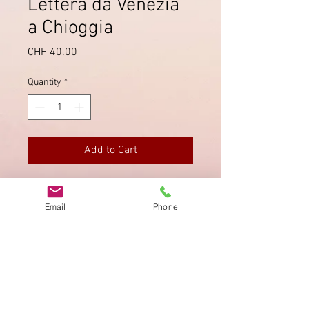
Lettera da Venezia
a Chioggia
Price
CHF 40.00
Quantity
*
Add to Cart
Lettera del
Marzo 1687
inviata da
Venezia al Podestà di Clodia
Email
Phone
(Chioggia).
Imprint
Privacy Policy
AGB
Bewertung
auf google!