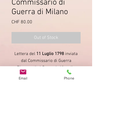
Commissario di
Guerra di Milano
Price
CHF 80.00
Out of Stock
Lettera del
11 Luglio 1798
inviata
dal Commissario di Guerra
Ripamonti al Generale Vignolle
(Ministro di Guerra). Vollemeier
Email
Phone
15.21
.
Imprint
Privacy Policy
AGB
Bewertung
auf google!