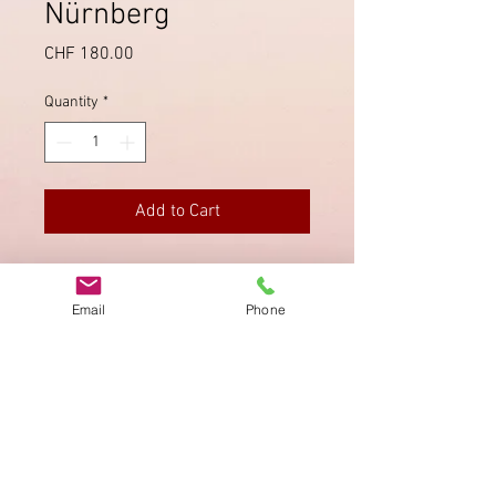
Nürnberg
Price
CHF 180.00
Quantity
*
Add to Cart
Seltener Stempel von Zürich;
verschiedene Taxvermerke. Mit
Email
Phone
sauberem Briefinhalt.
Imprint
Privacy Policy
AGB
Bewertung
auf google!