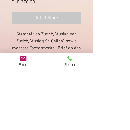
Price
CHF 270.00
Out of Stock
Stempel von Zürich, "Auslag von
Zürich, "Auslag St. Gallen", sowie
mehrere Taxvermerke. Brief an das
"Königlich Kaiserliche Landgericht"
in Schwabach; ohne Briefinhalt.
Email
Phone
Imprint
Privacy Policy
AGB
Bewertung
auf google!
© 2025 kimmelstiftung.ch