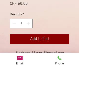
Price
CHF 60.00
Quantity
*
Add to Cart
Sauberer, blauer Stempel von
Aarburg, rückseitig Ankunftstempel
Email
Phone
von Zofingen.
Imprint
Privacy Policy
AGB
Bewertung
auf google!