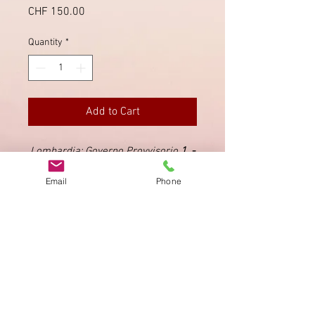
Price
CHF 150.00
Quantity
*
Add to Cart
Lombardia: Governo Provvisorio
1. -
31.7.1859
Email
Phone
(Sassone 8 P. = 1100.-)
Imprint
Privacy Policy
AGB
Bewertung
auf google!