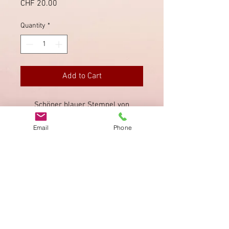
Price
CHF 20.00
Quantity
*
Add to Cart
Schöner blauer Stempel von
Dagmarsellen auf Faltbrief nach
Email
Phone
Sursee (rückseitig).
Imprint
Privacy Policy
AGB
Bewertung
auf google!
© 2025 kimmelstiftung.ch