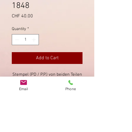
1848
Price
CHF 40.00
Quantity
*
Add to Cart
Stempel (PD / P.P.) von beiden Teilen
des Grenzortes Pontarlier, mit
Stempel und Taxvermerk rückseitig.
Email
Phone
Mit Briefinhalt.
Imprint
Privacy Policy
AGB
Bewertung
auf google!