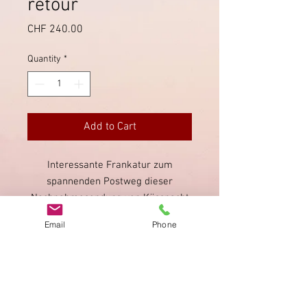
retour
Price
CHF 240.00
Quantity
*
Add to Cart
Interessante Frankatur zum
spannenden Postweg dieser
Nachnahmesendung von Küssnacht
nach Stäfa. Stempel teilweie
Email
Phone
schlecht lesbar, Frankaturen in
gutem Zustand.
Imprint
Privacy Policy
AGB