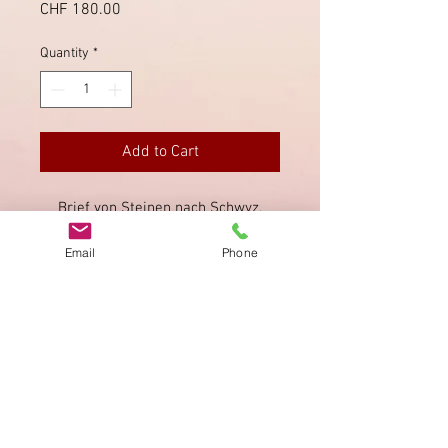
Price
CHF 180.00
Quantity
*
Add to Cart
Brief von Steinen nach Schwyz,
seltener Ablagestempel von Steinen.
Email
Phone
Briefmarke SBK 30F.
Imprint
Privacy Policy
AGB
Bewertung
auf google!
© 2025 kimmelstiftung.ch