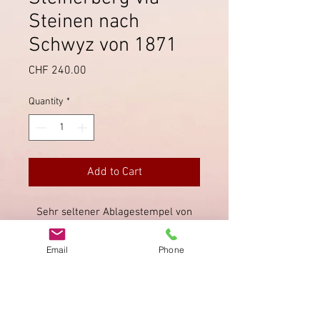
Steinen nach
Schwyz von 1871
Price
CHF 240.00
Quantity
*
Add to Cart
Sehr seltener Ablagestempel von
Steinerberg, Stempel von Steinen
(12.6.1871) sowie Ankunftstempel
Email
Phone
rückeitig von Schwyz (12.6.1871).
Briefmarke SBK 30E.