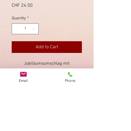
Price
CHF 24.00
Quantity
*
Add to Cart
Jubiläumsumschlag mit
Mischfrankatur und Jubiläumsblock.
Ankunftsstempel rückseitig
Email
Phone
"Schwyz" 28.9.1943.
Imprint
Privacy Policy
AGB
Bewertung
auf google!