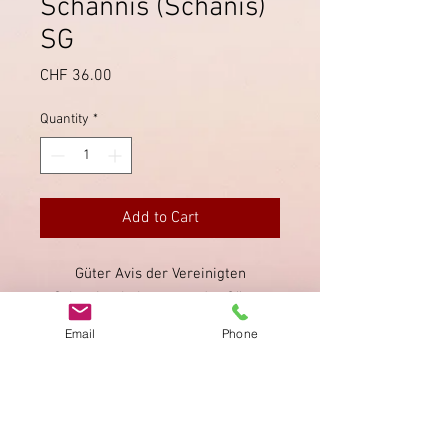
Schännis (Schänis)
SG
Price
CHF 36.00
Quantity
*
Add to Cart
Güter Avis der Vereinigten
Schweizerbahnen von der Güter-
Expedition in Schaennis (Schänis),
Email
Phone
mit schönem blauem Stempel von
Schännis.
Imprint
Privacy Policy
AGB