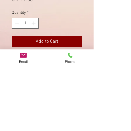
CHF 27.00
Quantity
*
Add to Cart
Sehr saubere Stempel von Münster.
Email
Phone
Imprint
Privacy Policy
AGB
Bewertung
auf google!
© 2025 kimmelstiftung.ch