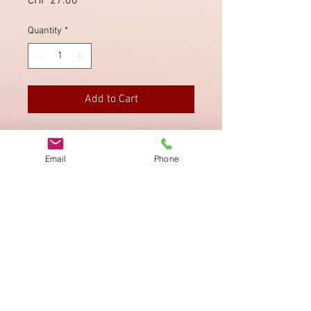
Price
CHF 27.00
Quantity
*
Add to Cart
Chargé Einzugsmandat No. 3235 von
Madretsch (Biel).
Email
Phone
Imprint
Privacy Policy
AGB
Bewertung
auf google!
© 2025 kimmelstiftung.ch