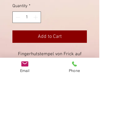
Quantity
*
Add to Cart
Fingerhutstempel von Frick auf
Briefstück von 1865 mit Sitzender
Helvetia.
Email
Phone
Imprint
Privacy Policy
AGB
Bewertung
auf google!
© 2025 kimmelstiftung.ch