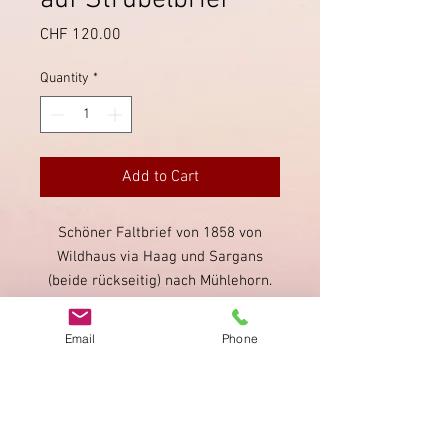
auf Strubelbrief
Price
CHF 120.00
Quantity
*
Add to Cart
Schöner Faltbrief von 1858 von
Wildhaus via Haag und Sargans
(beide rückseitig) nach Mühlehorn.
Saubere Fingerhutstempel von
Wildhaus, auch auf dem Strubeli
Email
Phone
(SBK 24D). Strubeli etwas knapp
geschnitten.
Imprint
Privacy Policy
AGB