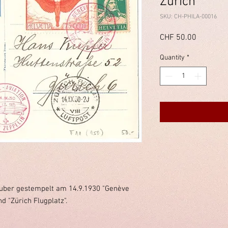
Zürich
SKU: CH-PHILA-00016
Price
CHF 50.00
Quantity
*
auber gestempelt am 14.9.1930 "Genève
nd "Zürich Flugplatz".