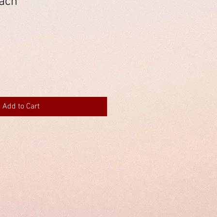
ach"
Add to Cart