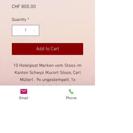
Price
CHF 800.00
Quantity
*
Add to Cart
10 Hotelpost Marken vom Stoos im
Kanton Schwyz (Kurort Stoos, Carl
Müller) . 9x ungestempelt, 1x
gestempelt; die Marken weisen
mehrheitlich Falzspuren auf.
Email
Phone
Seltene Sammlung in gutem
Zustand.
Imprint
Privacy Policy
AGB