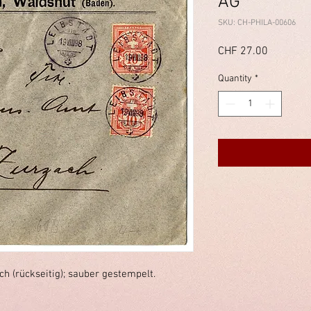
AG
SKU: CH-PHILA-00606
Price
CHF 27.00
Quantity
*
h (rückseitig); sauber gestempelt.