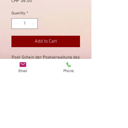
Price
CHF 36.00
Quantity
*
Add to Cart
Post-Schein der Postverwaltung des
Cantons St. Gallen & Schwyz. Guter
Email
Phone
Zustand.
Imprint
Privacy Policy
AGB
Bewertung
auf google!
© 2025 kimmelstiftung.ch