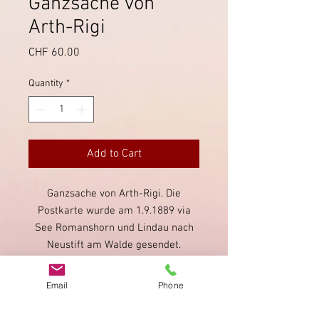
Ganzsache von
Arth-Rigi
Price
CHF 60.00
Quantity
*
Add to Cart
Ganzsache von Arth-Rigi. Die
Postkarte wurde am 1.9.1889 via
See Romanshorn und Lindau nach
Neustift am Walde gesendet.
Die Ansicht zeigt die alte
Linienführung der Arth-Rigi Bahn,
Email
Phone
als sie noch beim Zugersee in Arth
startete (vor dem Bau der