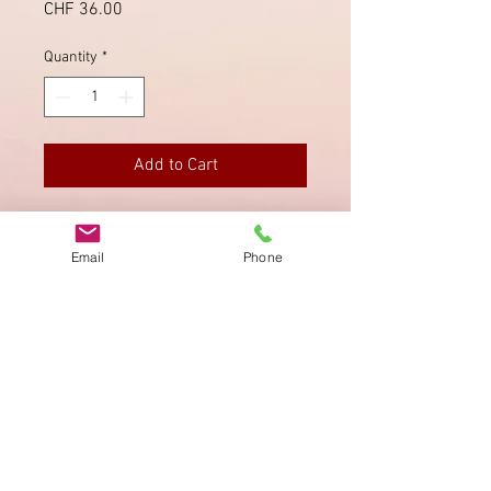
Price
CHF 36.00
Quantity
*
Add to Cart
Via Fribourg nach Bern, in Courtepin
sauber gestempelt.
Email
Phone
Imprint
Privacy Policy
AGB
Bewertung
auf google!
© 2025 kimmelstiftung.ch