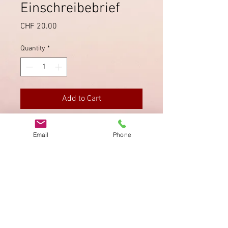
Einschreibebrief
Price
CHF 20.00
Quantity
*
Add to Cart
Schöner Brief mit Stempel von
Email
Phone
Zürich vom 31.5.1941.
Imprint
Privacy Policy
AGB
Bewertung
auf google!