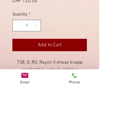
Price
CHF 120.00
Quantity
*
Add to Cart
T38, D, RO. Rayon II etwas knapp
geschnitten, jedoch schöner
Gesamteindruck, auf
Email
Phone
rekommandierter Sendung.
Imprint
Privacy Policy
AGB
Bewertung
auf google!