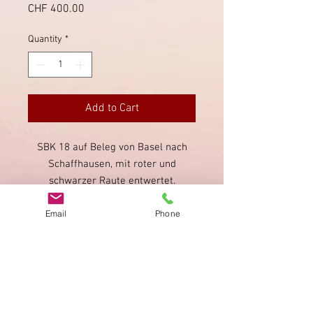
Price
CHF 400.00
Quantity
*
Add to Cart
SBK 18 auf Beleg von Basel nach
Schaffhausen, mit roter und
schwarzer Raute entwertet.
Briefmarke unten angeschnitten,
Email
Phone
ansonsten guter Zustand. Seltener
Beleg.
Imprint
Privacy Policy
AGB
Bewertung
auf google!