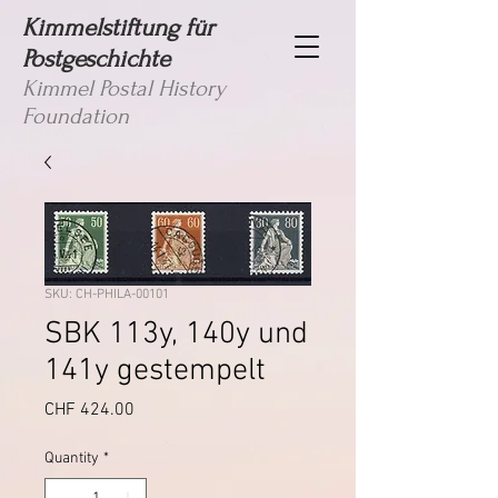
Kimmelstiftung für
Postgeschichte
Kimmel Postal History
Foundation
SKU: CH-PHILA-00101
SBK 113y, 140y und
141y gestempelt
Price
CHF 424.00
Quantity
*