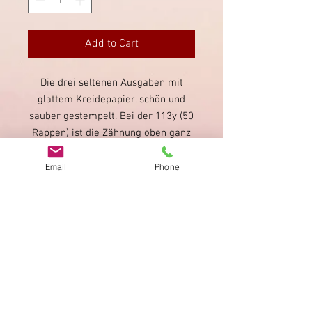
Add to Cart
Die drei seltenen Ausgaben mit
glattem Kreidepapier, schön und
sauber gestempelt. Bei der 113y (50
Rappen) ist die Zähnung oben ganz
leicht angefranst, ansonsten jeweils
sehr guter Zustand.
Email
Phone
Imprint
Privacy Policy
AGB
Bewertung
auf google!
© 2025 kimmelstiftung.ch