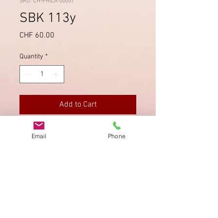
SKU: CH-PHILA-00057
SBK 113y
Price
CHF 60.00
Quantity
*
Add to Cart
Einwandfreie, schöne Zähnung,
Email
Phone
sauberer Eckstempel mit Datum.
Imprint
Privacy Policy
AGB
Bewertung
auf google!