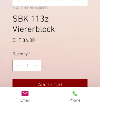
SKU: CH-PHILA-00055
SBK 113z
Viererblock
Price
CHF 36.00
Quantity
*
Add to Cart
Email
Phone
Schöner, zentrierter Stempel Bern 1,
einwandfreie Zähnung.
Imprint
Privacy Policy
AGB