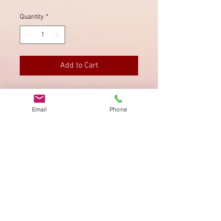
Quantity
*
Add to Cart
SBK 126 I on letter, clean Stamp
"Morbio" December 3rd, 1914.
Email
Phone
Imprint
Privacy Policy
AGB
Bewertung
auf google!
© 2025 kimmelstiftung.ch