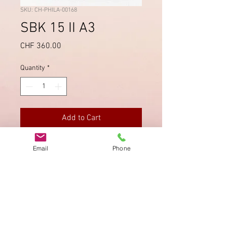
SKU: CH-PHILA-00168
SBK 15 II A3
Price
CHF 360.00
Quantity
*
Add to Cart
Druckstein A3, fehlerfrei. Signiert
Email
Phone
"Kimmel BPP".
Imprint
Privacy Policy
AGB
Bewertung
auf google!