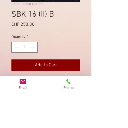
SKU: CH-PHILA-00175
SBK 16 (II) B
Price
CHF 250.00
Quantity
*
Add to Cart
Druckstein B, mit Spuren von
Email
Phone
Kreuzeinfassung. Mehrheitlich
breitrandig, zweimal signiert.
Imprint
Privacy Policy
AGB
Bewertung
auf google!