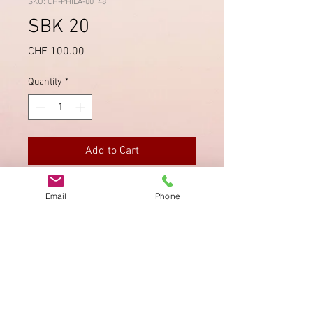
SKU: CH-PHILA-00148
SBK 20
Price
CHF 100.00
Quantity
*
Add to Cart
SBK 20, T4. Mit P.P. von Bern.
Email
Phone
Bugspur.
Imprint
Privacy Policy
AGB
Bewertung
auf google!