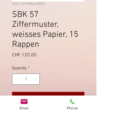
SKU: CH-PHILA-00021
SBK 57
Ziffermuster,
weisses Papier, 15
Rappen
Price
CHF 120.00
Quantity
*
Add to Cart
Email
Phone
Sauberer Vollstempel "Brunnen"
5.10.1884.