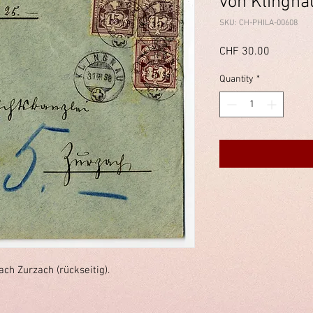
von Klingna
SKU: CH-PHILA-00608
Price
CHF 30.00
Quantity
*
ch Zurzach (rückseitig).