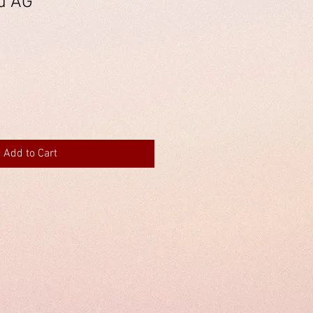
u AG
Add to Cart