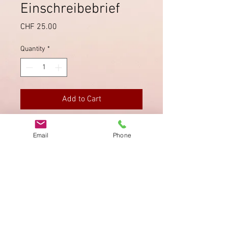
Einschreibebrief
Price
CHF 25.00
Quantity
*
Add to Cart
Schöner Einschreibebrife vom
Email
Phone
1.8.1944 von Glarus nach Savognin.
Imprint
Privacy Policy
AGB
Bewertung
auf google!