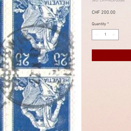
SKU: CH-PHILA-00066
Price
CHF 200.00
Quantity
*