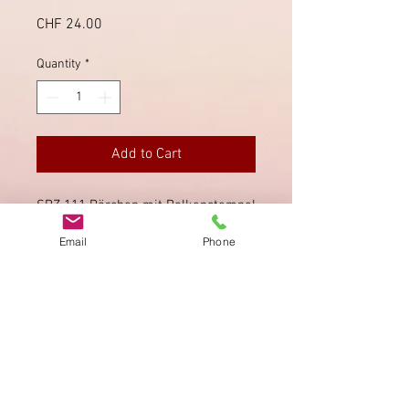
Price
CHF 24.00
Quantity
*
Add to Cart
SBZ 111 Pärchen mit Balkenstempel
"Niederhelfenschwil" (SG). Saubere
Email
Phone
Zähnung.
Imprint
Privacy Policy
AGB
Bewertung
auf google!