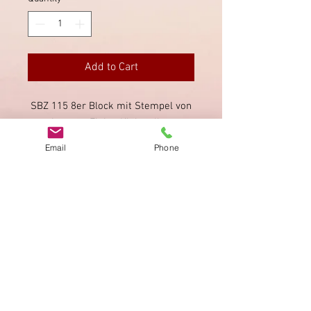
Add to Cart
SBZ 115 8er Block mit Stempel von
Lugano. Einige Klebstellen
rückseitig sowie unsaubere Zähne.
Email
Phone
Imprint
Privacy Policy
AGB
Bewertung
auf google!
© 2025 kimmelstiftung.ch