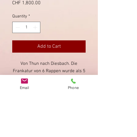
Price
CHF 1,800.00
Quantity
*
Add to Cart
Von Thun nach Diesbach. Die
Frankatur von 6 Rappen wurde als 5
Rappen Tarif verwendet. Seltene
Frankatur, gut erhalten, knapp bis
Email
Phone
breitrandig. Attest liegt bei.
Imprint
Privacy Policy
AGB
Bewertung
auf google!