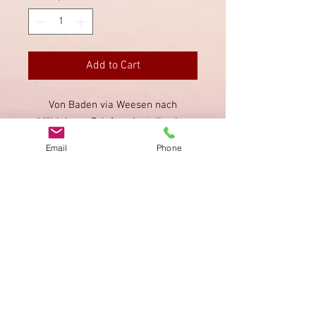
Add to Cart
Von Baden via Weesen nach
Mühlehorn. Briefmarke teilweise
knapp geschnitten.
Email
Phone
Imprint
Privacy Policy
AGB
Bewertung
auf google!
© 2025 kimmelstiftung.ch