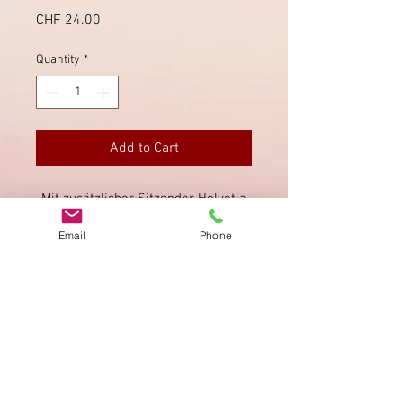
Price
CHF 24.00
Quantity
*
Add to Cart
Mit zusätzlicher Sitzender Helvetia
(Nachnahme), von Meilen nach
Email
Phone
Männedorf (rückseitig).
Imprint
Privacy Policy
AGB
Bewertung
auf google!