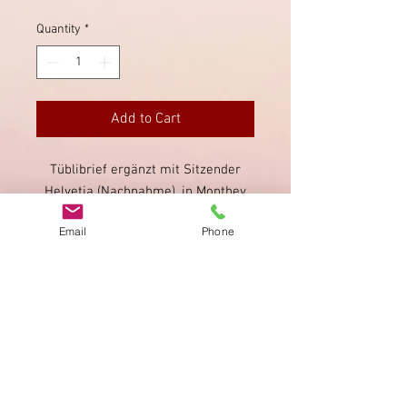
Quantity
*
Add to Cart
Tüblibrief ergänzt mit Sitzender
Helvetia (Nachnahme), in Monthey
sauber gestempelt, nach St.
Email
Phone
Maurice.
Imprint
Privacy Policy
AGB
Bewertung
auf google!